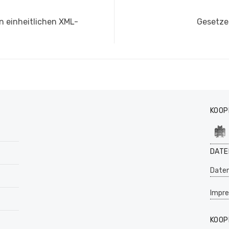
Nächste
n einheitlichen XML-
Gesetze
Beitrag:
KOOP
DATE
Daten
Impr
KOOP