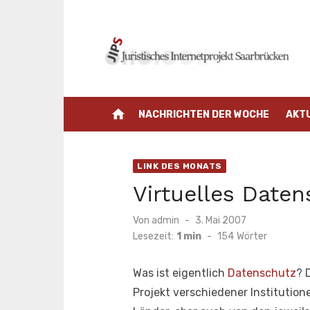
Zum
Inhalt
springen
home
NACHRICHTEN DER WOCHE
AKT
LINK DES MONATS
Virtuelles Date
Veröffentlicht
Von
admin
3. Mai 2007
am
Lesezeit:
1 min
-
154
Wörter
Was ist eigentlich
Datenschutz
? 
Projekt verschiedener Instituti