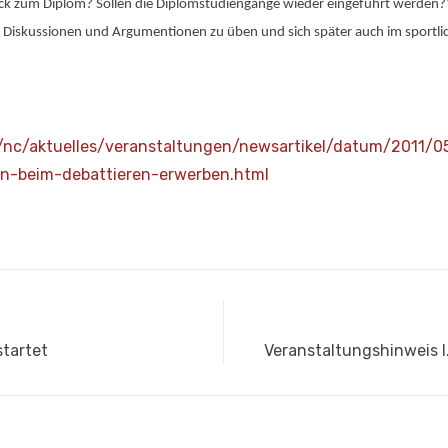
ück zum Diplom? Sollen die Diplomstudiengänge wieder eingeführt werden?“ 
in Diskussionen und Argumentionen zu üben und sich später auch im sportl
e/nc/aktuelles/veranstaltungen/newsartikel/datum/2011/
n-beim-debattieren-erwerben.html
Nächster
tartet
Veranstaltungshinweis I
Beitrag: