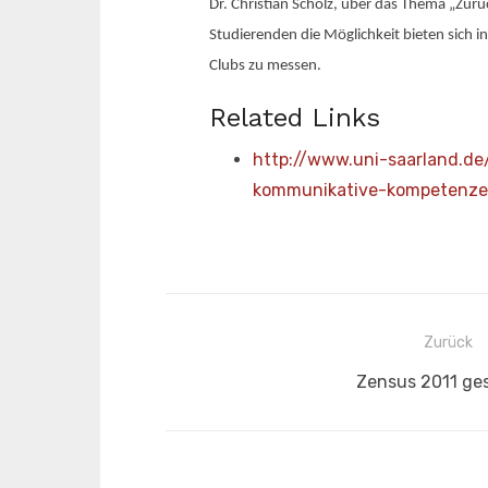
Dr. Christian Scholz, über das Thema „Zur
Studierenden die Möglichkeit bieten sich 
Clubs zu messen.
Related Links
http://www.uni-saarland.d
kommunikative-kompetenze
Beitragsnavigation
Zurück
Vorheriger
Zensus 2011 ges
Beitrag: