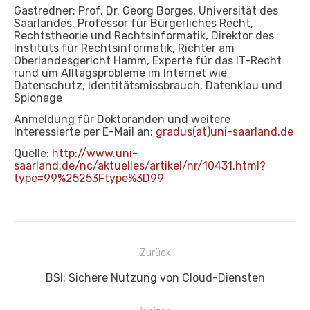
Gastredner: Prof. Dr. Georg Borges, Universität des
Saarlandes, Professor für Bürgerliches Recht,
Rechtstheorie und Rechtsinformatik, Direktor des
Instituts für Rechtsinformatik, Richter am
Oberlandesgericht Hamm, Experte für das IT-Recht
rund um Alltagsprobleme im Internet wie
Datenschutz, Identitätsmissbrauch, Datenklau und
Spionage
Anmeldung für Doktoranden und weitere
Interessierte per E-Mail an:
gradus(at)uni-saarland.de
Quelle:
http://www.uni-
saarland.de/nc/aktuelles/artikel/nr/10431.html?
type=99%25253Ftype%3D99
Beitragsnavigation
Zurück
Vorheriger
BSI: Sichere Nutzung von Cloud-Diensten
Beitrag: