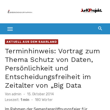
Zum
Inhalt
springen
AKTUELL AUS DEM SAARLAND
Terminhinweis: Vortrag zum
Thema Schutz von Daten,
Persönlichkeit und
Entscheidungsfreiheit im
Zeitalter von „Big Data
Veröffentlicht
Von
admin
15. Oktober 2014
am
Lesezeit:
1 min
-
180
Wörter
Im Rahmen der Semestereröffnungsfeier für