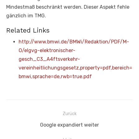
Mindestmaß beschränkt werden. Dieser Aspekt fehle
gänzlich im TMG.
Related Links
http://www.bmwi.de/BMWi/Redaktion/PDF/M-
O/elgvg-elektronischer-
gesch_C3_A4ftsverkehr-
vereinheitlichungsgesetz,property=pdf,bereich=
bmwi,sprache=de,rwb=true.pdf
Beitragsnavigation
Zurück
Vorheriger
Google expandiert weiter
Beitrag: