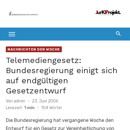
Zum
Inhalt
springen
NACHRICHTEN DER WOCHE
Telemediengesetz:
Bundesregierung einigt sich
auf endgültigen
Gesetzentwurf
Veröffentlicht
Von
admin
23. Juni 2006
am
Lesezeit:
1 min
-
104
Wörter
Die Bundesregierung hat vergangene Woche den
Entwurf für ein Gesetz zur Vereinheitlichung von