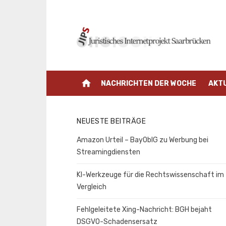
Zum
Inhalt
springen
home
NACHRICHTEN DER WOCHE
AKT
NEUESTE BEITRÄGE
Amazon Urteil – BayOblG zu Werbung bei
Streamingdiensten
KI-Werkzeuge für die Rechtswissenschaft im
Vergleich
Fehlgeleitete Xing-Nachricht: BGH bejaht
DSGVO-Schadensersatz