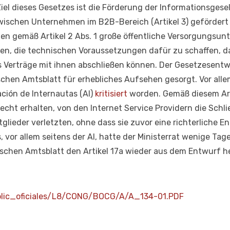
el dieses Gesetzes ist die Förderung der Informationsgesell
wischen Unternehmen im B2B-Bereich (Artikel 3) geförder
n gemäß Artikel 2 Abs. 1 große öffentliche Versorgungsun
erden, die technischen Voraussetzungen dafür zu schaffen, d
 Verträge mit ihnen abschließen können. Der Gesetzesentw
schen Amtsblatt für erhebliches Aufsehen gesorgt. Vor all
ación de Internautas (AI)
kritisiert
worden. Gemäß diesem Arti
cht erhalten, von den Internet Service Providern die Schl
tglieder verletzten, ohne dass sie zuvor eine richterliche 
 vor allem seitens der AI, hatte der Ministerrat wenige Tag
schen Amtsblatt den Artikel 17a wieder aus dem Entwurf
blic_oficiales/L8/CONG/BOCG/A/A_134-01.PDF