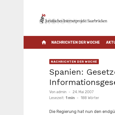
Zum
Inhalt
springen
home
NACHRICHTEN DER WOCHE
AKT
NACHRICHTEN DER WOCHE
Spanien: Gesetz
Informationsges
Veröffentlicht
Von
admin
24. Mai 2007
am
Lesezeit:
1 min
-
188
Wörter
Die Regierung hat nun den endgül