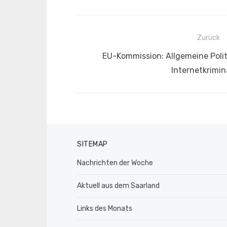
Beitragsnavigation
Zurück
Vorheriger
EU-Kommission: Allgemeine Poli
Beitrag:
Internetkrimin
SITEMAP
Nachrichten der Woche
Aktuell aus dem Saarland
Links des Monats