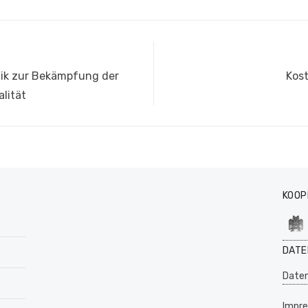
Näc
tik zur Bekämpfung der
Kost
Beit
alität
KOOP
DATE
Daten
Impr