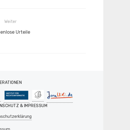
Weiter
hster
enlose Urteile
rag:
ERATIONEN
NSCHUTZ & IMPRESSUM
schutzerklärung
essum