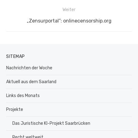
Beitrag:
Weiter
Nächster
„Zensurportal“: onlinecensorship.org
Beitrag:
SITEMAP
Nachrichten der Woche
Aktuell aus dem Saarland
Links des Monats
Projekte
Das Juristische KI-Projekt Saarbrücken
Recht weltweit