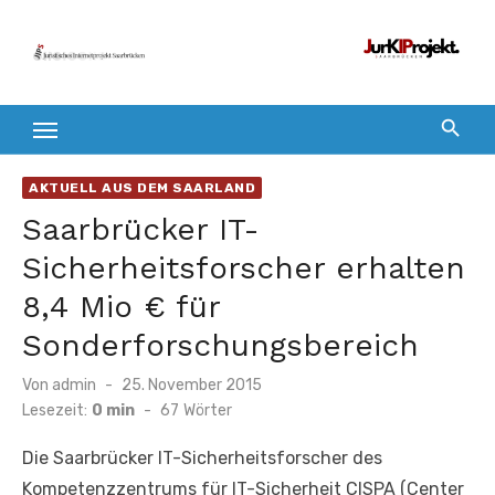
Zum
Inhalt
springen
AKTUELL AUS DEM SAARLAND
Saarbrücker IT-
Sicherheitsforscher erhalten
8,4 Mio € für
Sonderforschungsbereich
Veröffentlicht
Von
admin
25. November 2015
am
Lesezeit:
0 min
-
67
Wörter
Die Saarbrücker IT-Sicherheitsforscher des
Kompetenzzentrums für IT-Sicherheit CISPA (Center