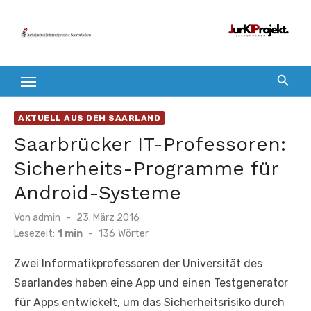
Zum
Inhalt
springen
AKTUELL AUS DEM SAARLAND
Saarbrücker IT-Professoren:
Sicherheits-Programme für
Android-Systeme
Veröffentlicht
Von
admin
23. März 2016
am
Lesezeit:
1 min
-
136
Wörter
Zwei Informatikprofessoren der Universität des
Saarlandes haben eine App und einen Testgenerator
für Apps entwickelt, um das Sicherheitsrisiko durch