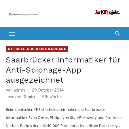
Zum
Inhalt
springen
AKTUELL AUS DEM SAARLAND
Saarbrücker Informatiker für
Anti-Spionage-App
ausgezeichnet
Veröffentlicht
Von
admin
29. Oktober 2014
am
Lesezeit:
2 min
-
315
Wörter
Beim deutschen IT-Sicherheitspreis haben die Saarbrücker
Informatiker Sven Obser, Philipp von Styp-Rekowsky und Professor
Michael Backes den mit 40.000 Euro dotierten dritten Platz belegt.