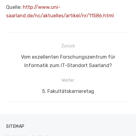
Quelle:
http://www.uni-
saarland.de/nc/aktuelles/artikel/nr/11586.html
Beitragsnavigation
Zurück
Vorheriger
Vom exzellenten Forschungszentrum für
Beitrag:
Informatik zum IT-Standort Saarland?
Weiter
Nächster
5. Fakultätskarrieretag
Beitrag:
SITEMAP