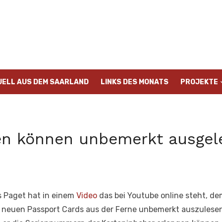
UELL AUS DEM SAARLAND
LINKS DES MONATS
PROJEKTE
en können unbemerkt ausgel
s Paget hat in einem
Video
das bei Youtube online steht, de
euen Passport Cards aus der Ferne unbemerkt auszulesen