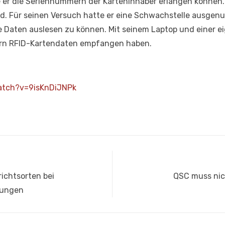
 er die Seriennummern der Karteninhaber erlangen können. 
nd. Für seinen Versuch hatte er eine Schwachstelle ausgenu
 Daten auslesen zu können. Mit seinem Laptop und einer eig
tern RFID-Kartendaten empfangen haben.
atch?v=9isKnDiJNPk
Nächster
richtsorten bei
QSC muss nic
Beitrag:
ungen