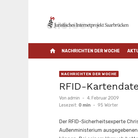
Zum
Inhalt
springen
home
NACHRICHTEN DER WOCHE
AKT
NACHRICHTEN DER WOCHE
RFID-Kartendat
Veröffentlicht
Von
admin
4. Februar 2009
am
Lesezeit:
0 min
-
95
Wörter
Der RFID-Sicherheitsexperte Chri
Außenministerium ausgegebenen n