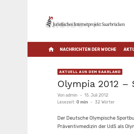
Zum
Inhalt
springen
home
NACHRICHTEN DER WOCHE
AKT
AKTUELL AUS DEM SAARLAND
Olympia 2012 – 
Veröffentlicht
Von
admin
15. Juli 2012
am
Lesezeit:
0 min
-
32
Wörter
Der Deutsche Olympische Sportbun
Präventivmedizin der UdS als Oly