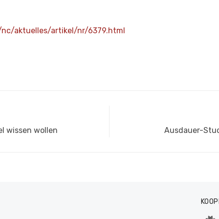
nc/aktuelles/artikel/nr/6379.html
Nächster
l wissen wollen
Ausdauer-Stud
Beitrag:
KOOP