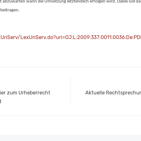
t abzuwarten wann die Umsetzung letztendlich erfolgen wird. Dabei soll das
beitragen.
xUriServ/LexUriServ.do?uri=OJ:L:2009:337:0011:0036:De:PD
Nächster
ier zum Urheberrecht
Aktuelle Rechtsprechun
Beitrag:
t