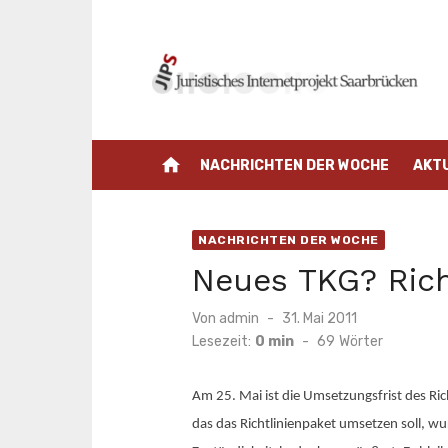
Zum
Inhalt
springen
home
NACHRICHTEN DER WOCHE
AKT
NACHRICHTEN DER WOCHE
Neues TKG? Rich
Veröffentlicht
Von
admin
31. Mai 2011
am
Lesezeit:
0 min
-
69
Wörter
Am 25. Mai ist die Umsetzungsfrist des R
das das Richtlinienpaket umsetzen soll, w