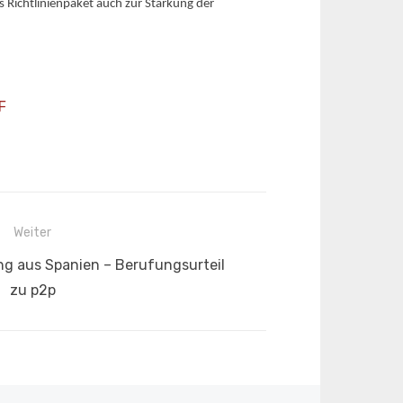
 Richtlinienpaket auch zur Stärkung der
F
Weiter
g aus Spanien – Berufungsurteil
zu p2p