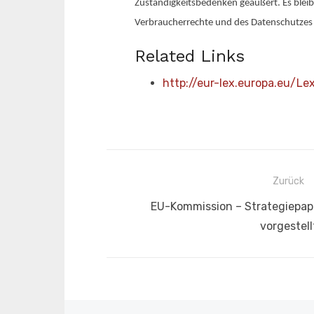
Zuständigkeitsbedenken geäußert. Es bleib
Verbraucherrechte und des Datenschutzes 
Related Links
http://eur-lex.europa.eu/Le
Beitragsnavigation
Zurück
Vorheriger
EU-Kommission – Strategiepap
Beitrag:
vorgestell