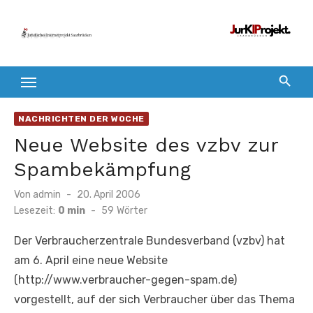
Zum
Inhalt
springen
NACHRICHTEN DER WOCHE
Neue Website des vzbv zur
Spambekämpfung
Veröffentlicht
Von
admin
20. April 2006
am
Lesezeit:
0 min
-
59
Wörter
Der Verbraucherzentrale Bundesverband (vzbv) hat
am 6. April eine neue Website
(http://www.verbraucher-gegen-spam.de)
vorgestellt, auf der sich Verbraucher über das Thema