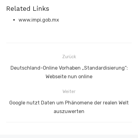
Related Links
www.impi.gob.mx
Beitragsnavigation
Zurück
Vorheriger
Deutschland-Online Vorhaben „Standardisierung“:
Beitrag:
Webseite nun online
Weiter
Nächster
Google nutzt Daten um Phänomene der realen Welt
Beitrag:
auszuwerten