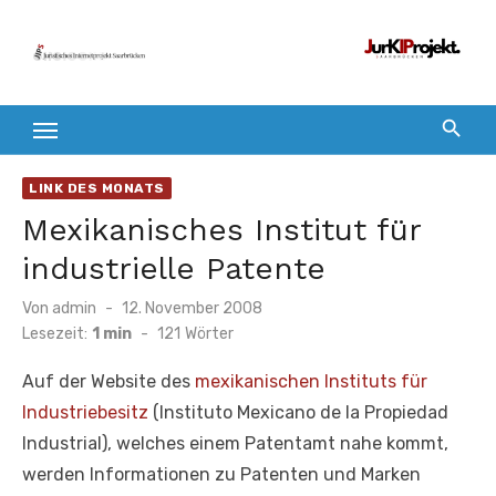
Zum
Inhalt
springen
LINK DES MONATS
Mexikanisches Institut für
industrielle Patente
Veröffentlicht
Von
admin
12. November 2008
am
Lesezeit:
1 min
-
121
Wörter
Auf der Website des
mexikanischen Instituts für
Industriebesitz
(Instituto Mexicano de la Propiedad
Industrial), welches einem Patentamt nahe kommt,
werden Informationen zu Patenten und Marken