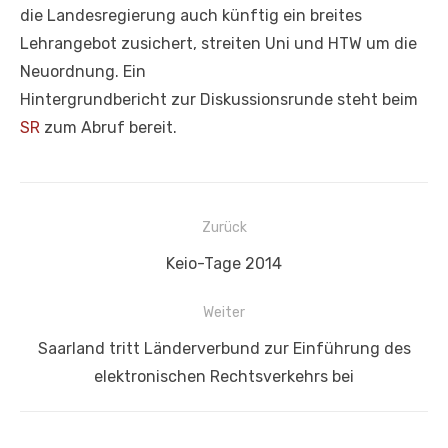
die Landesregierung auch künftig ein breites
Lehrangebot zusichert, streiten Uni und HTW um die
Neuordnung. Ein
Hintergrundbericht zur Diskussionsrunde steht beim
SR
zum Abruf bereit.
Beitragsnavigation
Zurück
Vorheriger
Keio-Tage 2014
Beitrag:
Weiter
Nächster
Saarland tritt Länderverbund zur Einführung des
Beitrag:
elektronischen Rechtsverkehrs bei