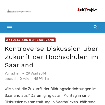
Zum
Inhalt
springen
AKTUELL AUS DEM SAARLAND
Kontroverse Diskussion über
Zukunft der Hochschulen im
Saarland
Veröffentlicht
Von
admin
29. April 2014
am
Lesezeit:
0 min
-
45
Wörter
Wie sieht die Zukunft der Bildungseinrichtungen im
Saarland aus? Darum ging es am Montag in einer
Diskussionsveranstaltung in Saarbrücken. Während