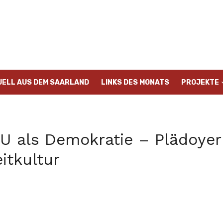
UELL AUS DEM SAARLAND
LINKS DES MONATS
PROJEKTE
U als Demokratie – Plädoyer 
itkultur