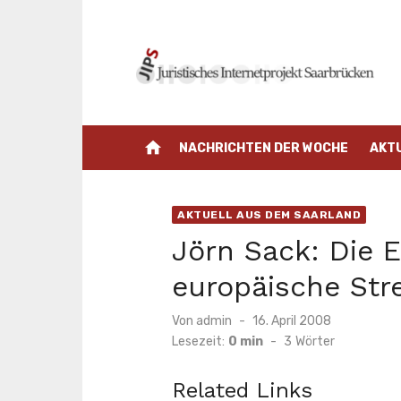
Zum
Inhalt
springen
home
NACHRICHTEN DER WOCHE
AKT
AKTUELL AUS DEM SAARLAND
Jörn Sack: Die E
europäische Stre
Veröffentlicht
Von
admin
16. April 2008
am
Lesezeit:
0 min
-
3
Wörter
Related Links