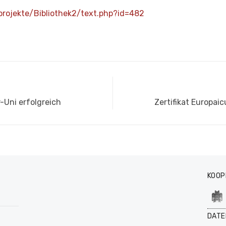
e/projekte/Bibliothek2/text.php?id=482
Nächster
-Uni erfolgreich
Zertifikat Europa
Beitrag:
KOOP
DATE