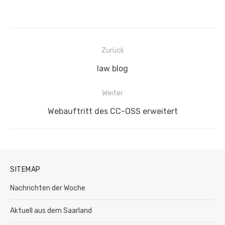
Beitragsnavigation
Zurück
Vorheriger
law blog
Beitrag:
Weiter
Nächster
Webauftritt des CC-OSS erweitert
Beitrag:
SITEMAP
Nachrichten der Woche
Aktuell aus dem Saarland