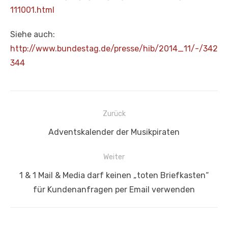
111001.html
Siehe auch:
http://www.bundestag.de/presse/hib/2014_11/-/342
344
Beitragsnavigation
Zurück
Vorheriger
Adventskalender der Musikpiraten
Beitrag:
Weiter
Nächster
1 & 1 Mail & Media darf keinen „toten Briefkasten“
Beitrag:
für Kundenanfragen per Email verwenden