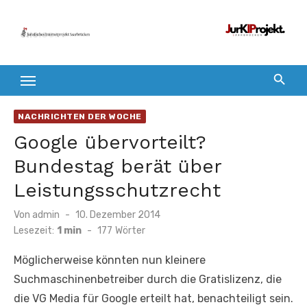
Zum
Inhalt
springen
NACHRICHTEN DER WOCHE
Google übervorteilt?
Bundestag berät über
Leistungsschutzrecht
Veröffentlicht
Von
admin
10. Dezember 2014
am
Lesezeit:
1 min
-
177
Wörter
Möglicherweise könnten nun kleinere
Suchmaschinenbetreiber durch die Gratislizenz, die
die VG Media für Google erteilt hat, benachteiligt sein.