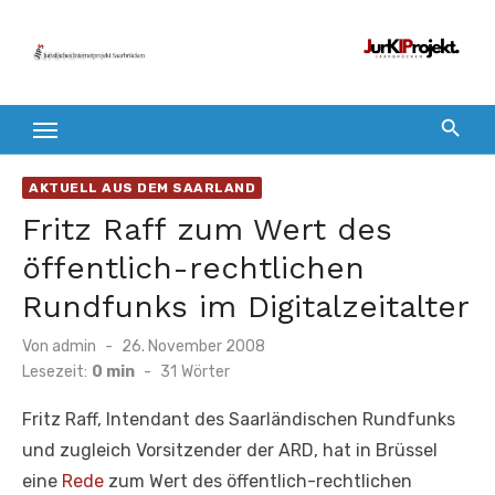
Zum
Inhalt
springen
AKTUELL AUS DEM SAARLAND
Fritz Raff zum Wert des
öffentlich-rechtlichen
Rundfunks im Digitalzeitalter
Veröffentlicht
Von
admin
26. November 2008
am
Lesezeit:
0 min
-
31
Wörter
Fritz Raff, Intendant des Saarländischen Rundfunks
und zugleich Vorsitzender der ARD, hat in Brüssel
eine
Rede
zum Wert des öffentlich-rechtlichen