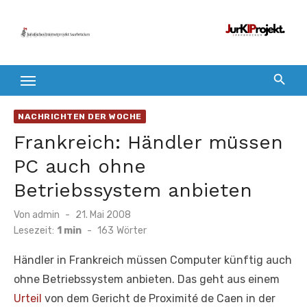
Zum
Inhalt
springen
NACHRICHTEN DER WOCHE
Frankreich: Händler müssen
PC auch ohne
Betriebssystem anbieten
Veröffentlicht
Von
admin
21. Mai 2008
am
Lesezeit:
1 min
-
163
Wörter
Händler in Frankreich müssen Computer künftig auch
ohne Betriebssystem anbieten. Das geht aus einem
Urteil
von dem Gericht de Proximité de Caen in der