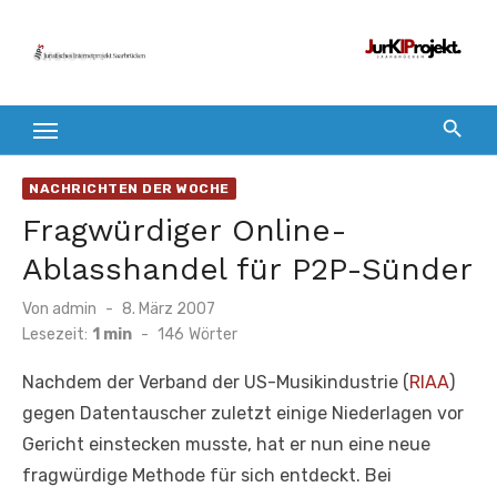
Zum
Inhalt
springen
NACHRICHTEN DER WOCHE
Fragwürdiger Online-
Ablasshandel für P2P-Sünder
Veröffentlicht
Von
admin
8. März 2007
am
Lesezeit:
1 min
-
146
Wörter
Nachdem der Verband der US-Musikindustrie (
RIAA
)
gegen Datentauscher zuletzt einige Niederlagen vor
Gericht einstecken musste, hat er nun eine neue
fragwürdige Methode für sich entdeckt. Bei