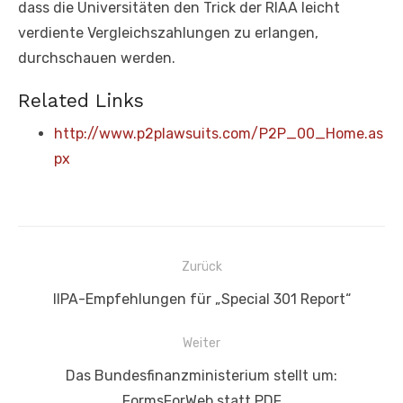
dass die Universitäten den Trick der RIAA leicht
verdiente Vergleichszahlungen zu erlangen,
durchschauen werden.
Related Links
http://www.p2plawsuits.com/P2P_00_Home.as
px
Beitragsnavigation
Zurück
Vorheriger
IIPA-Empfehlungen für „Special 301 Report“
Beitrag:
Weiter
Nächster
Das Bundesfinanzministerium stellt um:
Beitrag:
FormsForWeb statt PDF