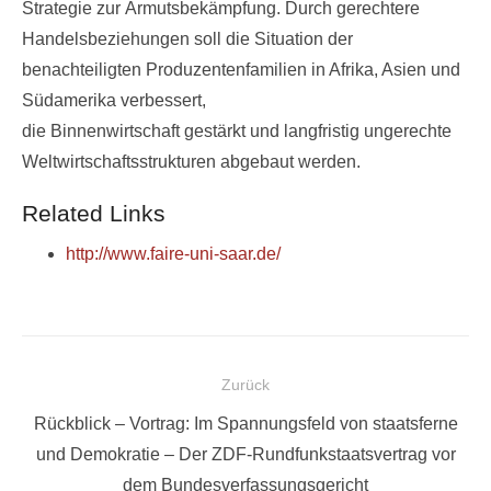
Strategie zur Armutsbekämpfung. Durch gerechtere
Handelsbeziehungen soll die Situation der
benachteiligten Produzentenfamilien in Afrika, Asien und
Südamerika verbessert,
die Binnenwirtschaft gestärkt und langfristig ungerechte
Weltwirtschaftsstrukturen abgebaut werden.
Related Links
http://www.faire-uni-saar.de/
Beitragsnavigation
Zurück
Vorheriger
Rückblick – Vortrag: Im Spannungsfeld von staatsferne
Beitrag:
und Demokratie – Der ZDF-Rundfunkstaatsvertrag vor
dem Bundesverfassungsgericht