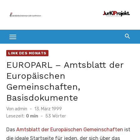
Zum
Inhalt
springen
LINK DES MONATS
EUROPARL – Amtsblatt der
Europäischen
Gemeinschaften,
Basisdokumente
Veröffentlicht
Von
admin
13. März 1999
am
Lesezeit:
0 min
-
53
Wörter
Das
Amtsblatt der Europäischen Gemeinschaften
ist
die ideale Startseite für jeden, der sich über das