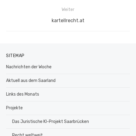
Beitrag:
Weiter
Nächster
kartellrecht.at
Beitrag:
SITEMAP
Nachrichten der Woche
Aktuell aus dem Saarland
Links des Monats
Projekte
Das Juristische KI-Projekt Saarbrücken
Recht weltweit