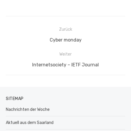
Beitragsnavigation
Zurück
Vorheriger
Cyber monday
Beitrag:
Weiter
Nächster
Internetsociety – IETF Journal
Beitrag:
SITEMAP
Nachrichten der Woche
Aktuell aus dem Saarland