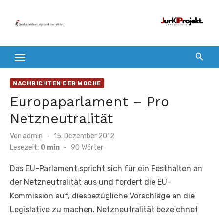
Zum
Inhalt
springen
NACHRICHTEN DER WOCHE
Europaparlament – Pro
Netzneutralität
Veröffentlicht
Von
admin
15. Dezember 2012
am
Lesezeit:
0 min
-
90
Wörter
Das EU-Parlament spricht sich für ein Festhalten an
der Netzneutralität aus und fordert die EU-
Kommission auf, diesbezügliche Vorschläge an die
Legislative zu machen. Netzneutralität bezeichnet