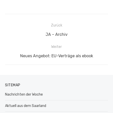
Beitragsnavigation
Zurück
Vorheriger
JA – Archiv
Beitrag:
Weiter
Nächster
Neues Angebot: EU-Verträge als ebook
Beitrag:
SITEMAP
Nachrichten der Woche
Aktuell aus dem Saarland