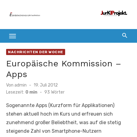
Zum
Inhalt
springen
NACHRICHTEN DER WOCHE
Europäische Kommission –
Apps
Veröffentlicht
Von
admin
19. Juli 2012
am
Lesezeit:
0 min
-
93
Wörter
Sogenannte Apps (Kurzform für Applikationen)
stehen aktuell hoch im Kurs und erfreuen sich
zunehmend großer Beliebtheit, was auf die stetig
steigende Zahl von Smartphone-Nutzern