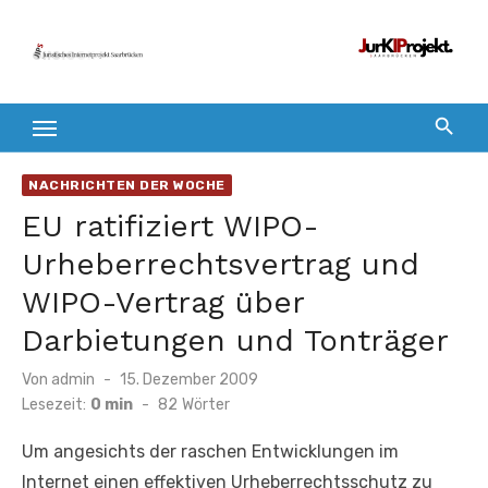
Zum
Inhalt
springen
NACHRICHTEN DER WOCHE
EU ratifiziert WIPO-
Urheberrechtsvertrag und
WIPO-Vertrag über
Darbietungen und Tonträger
Veröffentlicht
Von
admin
15. Dezember 2009
am
Lesezeit:
0 min
-
82
Wörter
Um angesichts der raschen Entwicklungen im
Internet einen effektiven Urheberrechtsschutz zu