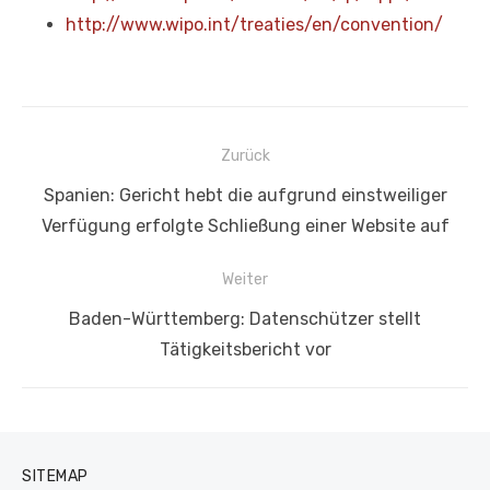
http://www.wipo.int/treaties/en/convention/
Beitragsnavigation
Zurück
Vorheriger
Spanien: Gericht hebt die aufgrund einstweiliger
Beitrag:
Verfügung erfolgte Schließung einer Website auf
Weiter
Nächster
Baden-Württemberg: Datenschützer stellt
Beitrag:
Tätigkeitsbericht vor
SITEMAP