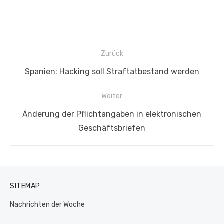
Beitragsnavigation
Zurück
Vorheriger
Spanien: Hacking soll Straftatbestand werden
Beitrag:
Weiter
Nächster
Änderung der Pflichtangaben in elektronischen
Beitrag:
Geschäftsbriefen
SITEMAP
Nachrichten der Woche