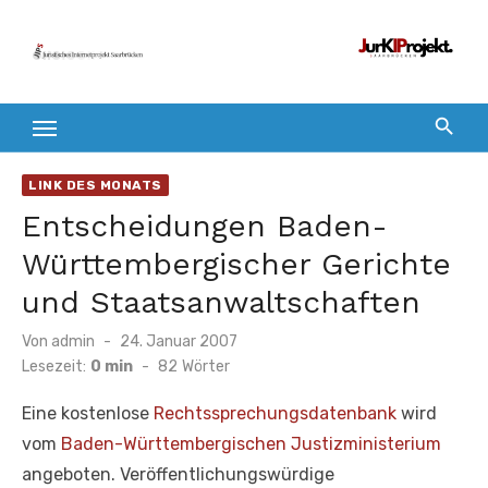
Zum
Inhalt
springen
LINK DES MONATS
Entscheidungen Baden-
Württembergischer Gerichte
und Staatsanwaltschaften
Veröffentlicht
Von
admin
24. Januar 2007
am
Lesezeit:
0 min
-
82
Wörter
Eine kostenlose
Rechtssprechungsdatenbank
wird
vom
Baden-Württembergischen Justizministerium
angeboten. Veröffentlichungswürdige