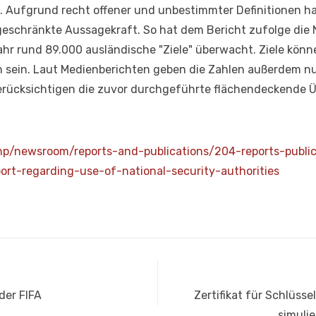
t. Aufgrund recht offener und unbestimmter Definitionen h
geschränkte Aussagekraft. So hat dem Bericht zufolge die 
r rund 89.000 ausländische "Ziele" überwacht. Ziele könne
 sein. Laut Medienberichten geben die Zahlen außerdem nu
rücksichtigen die zuvor durchgeführte flächendeckende 
hp/newsroom/reports-and-publications/204-reports-publi
port-regarding-use-of-national-security-authorities
Nächster
der FIFA
Zertifikat für Schlüs
Beitrag:
simuli