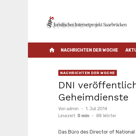
Zum
Inhalt
springen
home
NACHRICHTEN DER WOCHE
AKT
NACHRICHTEN DER WOCHE
DNI veröffentlic
Geheimdienste
Veröffentlicht
Von
admin
1. Juli 2014
am
Lesezeit:
0 min
-
88
Wörter
Das Büro des Director of National