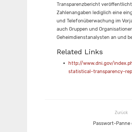
Transparenzbericht veröffentlich
Zahlenangaben lediglich eine ein
und Telefonüberwachung im Vorjah
auch Gruppen und Organisationen
Geheimdienstanalysten an und be
Related Links
http://www.dni.gov/index.p
statistical-transparency-re
Beitragsnavigation
Zurück
Vorheriger
Passwort-Panne 
Beitrag: