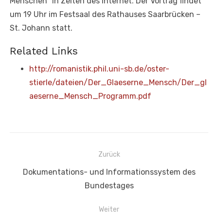
Menschen" in Zeiten des Internet. Der Vortrag findet
um 19 Uhr im Festsaal des Rathauses Saarbrücken –
St. Johann statt.
Related Links
http://romanistik.phil.uni-sb.de/oster-
stierle/dateien/Der_Glaeserne_Mensch/Der_gl
aeserne_Mensch_Programm.pdf
Beitragsnavigation
Zurück
Vorheriger
Dokumentations- und Informationssystem des
Beitrag:
Bundestages
Weiter