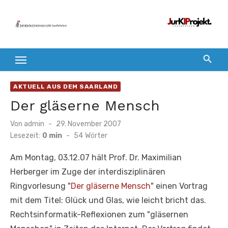
Zum
Inhalt
springen
AKTUELL AUS DEM SAARLAND
Der gläserne Mensch
Veröffentlicht
Von
admin
29. November 2007
am
Lesezeit:
0 min
-
54
Wörter
Am Montag, 03.12.07 hält Prof. Dr. Maximilian
Herberger im Zuge der interdisziplinären
Ringvorlesung "
Der gläserne Mensch
" einen Vortrag
mit dem Titel: Glück und Glas, wie leicht bricht das.
Rechtsinformatik-Reflexionen zum "gläsernen