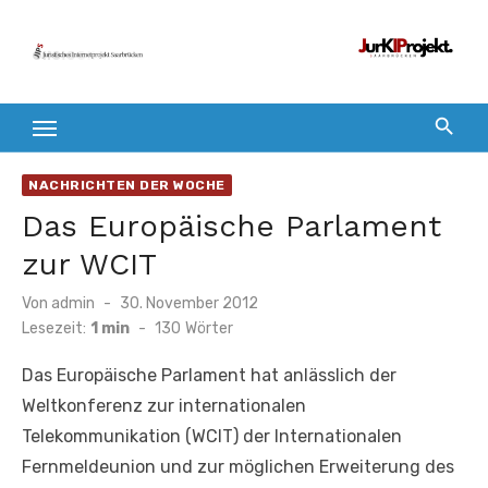
Zum
Inhalt
springen
NACHRICHTEN DER WOCHE
Das Europäische Parlament
zur WCIT
Veröffentlicht
Von
admin
30. November 2012
am
Lesezeit:
1 min
-
130
Wörter
Das Europäische Parlament hat anlässlich der
Weltkonferenz zur internationalen
Telekommunikation (WCIT) der Internationalen
Fernmeldeunion und zur möglichen Erweiterung des