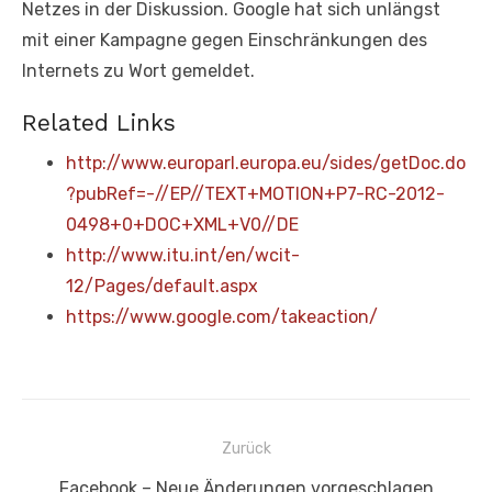
Netzes in der Diskussion. Google hat sich unlängst
mit einer Kampagne gegen Einschränkungen des
Internets zu Wort gemeldet.
Related Links
http://www.europarl.europa.eu/sides/getDoc.do
?pubRef=-//EP//TEXT+MOTION+P7-RC-2012-
0498+0+DOC+XML+V0//DE
http://www.itu.int/en/wcit-
12/Pages/default.aspx
https://www.google.com/takeaction/
Beitragsnavigation
Zurück
Vorheriger
Facebook – Neue Änderungen vorgeschlagen