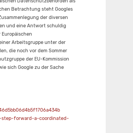
opäischen Datenschutzbehörden als
schen Betrachtung steht Googles
ie Zusammenlegung der diversen
en und eine Antwort schuldig
r Europäischen
iner Arbeitsgruppe unter der
den, die noch vor dem Sommer
schutzgruppe der EU-Kommission
 wie sich Google zu der Sache
46d5bb06d4b5f1706a434b
e-step-forward-a-coordinated-