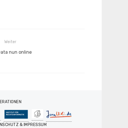
Weiter
ster
ata nun online
ag:
ERATIONEN
NSCHUTZ & IMPRESSUM