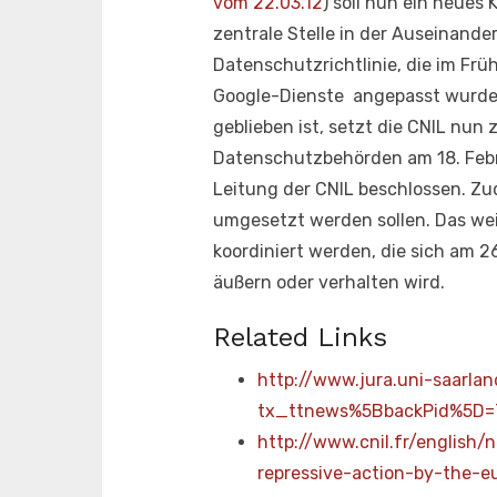
vom 22.03.12
) soll nun ein neues
zentrale Stelle in der Auseinand
Datenschutzrichtlinie, die im Fr
Google-Dienste angepasst wurde.
geblieben ist, setzt die CNIL nun
Datenschutzbehörden am 18. Febru
Leitung der CNIL beschlossen. Z
umgesetzt werden sollen. Das wei
koordiniert werden, die sich am 2
äußern oder verhalten wird.
Related Links
http://www.jura.uni-saarla
tx_ttnews%5BbackPid%5D
http://www.cnil.fr/english
repressive-action-by-the-e