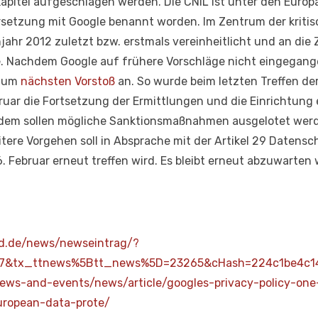
 Kapitel aufgeschlagen werden. Die CNIL ist unter den Eur
ersetzung mit Google benannt worden. Im Zentrum der kriti
ühjahr 2012 zuletzt bzw. erstmals vereinheitlicht und an d
 Nachdem Google auf frühere Vorschläge nicht eingegang
 zum
nächsten Vorstoß
an. So wurde beim letzten Treffen de
ar die Fortsetzung der Ermittlungen und die Einrichtung e
udem sollen mögliche Sanktionsmaßnahmen ausgelotet wer
tere Vorgehen soll in Absprache mit der Artikel 29 Daten
6. Februar erneut treffen wird. Es bleibt erneut abzuwarten
nd.de/news/newseintrag/?
=7&tx_ttnews%5Btt_news%5D=23265&cHash=224c1be4c1
/news-and-events/news/article/googles-privacy-policy-on
uropean-data-prote/