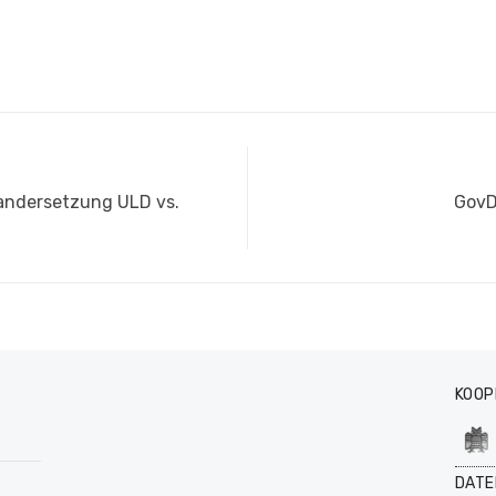
Näch
nandersetzung ULD vs.
GovD
Beitr
KOOP
DATE