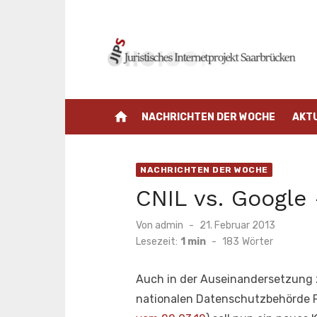
Zum
Inhalt
springen
home
NACHRICHTEN DER WOCHE
AKT
NACHRICHTEN DER WOCHE
CNIL vs. Google
Veröffentlicht
Von
admin
21. Februar 2013
am
Lesezeit:
1 min
-
183
Wörter
Auch in der Auseinandersetzung z
nationalen Datenschutzbehörde Fr