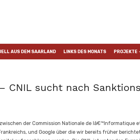
UELL AUS DEM SAARLAND
LINKS DES MONATS
PROJEKTE
 – CNIL sucht nach Sanktion
wischen der Commission Nationale de lâ€™Informatique et 
ankreichs, und Google über die wir bereits früher bericht