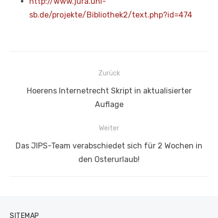
http://www.jura.uni-
sb.de/projekte/Bibliothek2/text.php?id=474
Beitragsnavigation
Zurück
Vorheriger
Hoerens Internetrecht Skript in aktualisierter
Beitrag:
Auflage
Weiter
Nächster
Das JIPS-Team verabschiedet sich für 2 Wochen in
Beitrag:
den Osterurlaub!
SITEMAP