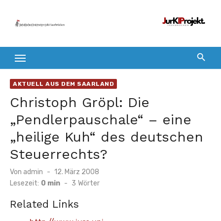
Zum
Inhalt
springen
AKTUELL AUS DEM SAARLAND
Christoph Gröpl: Die
„Pendlerpauschale“ – eine
„heilige Kuh“ des deutschen
Steuerrechts?
Veröffentlicht
Von
admin
12. März 2008
am
Lesezeit:
0 min
-
3
Wörter
Related Links