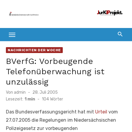
Zum
Inhalt
springen
NACHRICHTEN DER WOCHE
BVerfG: Vorbeugende
Telefonüberwachung ist
unzulässig
Veröffentlicht
Von
admin
28. Juli 2005
am
Lesezeit:
1 min
-
104
Wörter
Das Bundesverfassungsgericht hat mit
Urteil
vom
27.07.2005 die Regelungen im Niedersächsischen
Polizeigesetz zur vorbeugenden