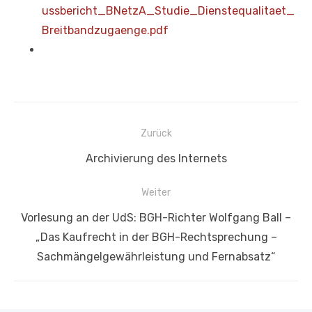
ussbericht_BNetzA_Studie_Dienstequalitaet_
Breitbandzugaenge.pdf
Beitragsnavigation
Zurück
Vorheriger
Archivierung des Internets
Beitrag:
Weiter
Nächster
Vorlesung an der UdS: BGH-Richter Wolfgang Ball –
Beitrag:
„Das Kaufrecht in der BGH-Rechtsprechung –
Sachmängelgewährleistung und Fernabsatz“