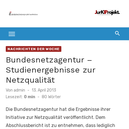
Zum
Inhalt
springen
NACHRICHTEN DER WOCHE
Bundesnetzagentur –
Studienergebnisse zur
Netzqualität
Veröffentlicht
Von
admin
13. April 2013
am
Lesezeit:
0 min
-
80
Wörter
Die Bundesnetzagentur hat die Ergebnisse ihrer
Initiative zur Netzqualität veröffentlicht. Dem
Abschlussbericht ist zu entnehmen, dass lediglich