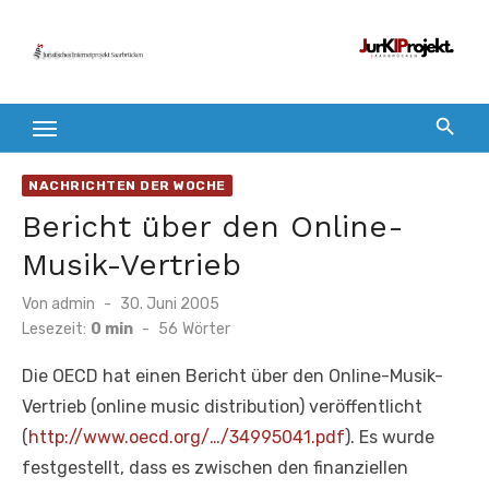
Zum
Inhalt
springen
NACHRICHTEN DER WOCHE
Bericht über den Online-
Musik-Vertrieb
Veröffentlicht
Von
admin
30. Juni 2005
am
Lesezeit:
0 min
-
56
Wörter
Die OECD hat einen Bericht über den Online-Musik-
Vertrieb (online music distribution) veröffentlicht
(
http://www.oecd.org/…/34995041.pdf
). Es wurde
festgestellt, dass es zwischen den finanziellen