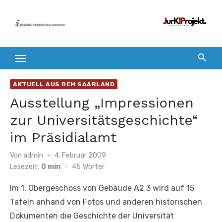
Zum
Inhalt
springen
AKTUELL AUS DEM SAARLAND
Ausstellung „Impressionen
zur Universitätsgeschichte“
im Präsidialamt
Veröffentlicht
Von
admin
4. Februar 2009
am
Lesezeit:
0 min
-
45
Wörter
Im 1. Obergeschoss von Gebäude A2 3 wird auf 15
Tafeln anhand von Fotos und anderen historischen
Dokumenten die Geschichte der Universität