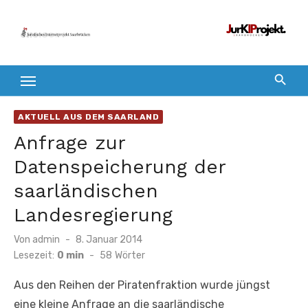
Zum
Inhalt
springen
AKTUELL AUS DEM SAARLAND
Anfrage zur
Datenspeicherung der
saarländischen
Landesregierung
Veröffentlicht
Von
admin
8. Januar 2014
am
Lesezeit:
0 min
-
58
Wörter
Aus den Reihen der Piratenfraktion wurde jüngst
eine kleine Anfrage an die saarländische