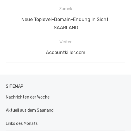
Beitragsnavigation
Zurück
Vorheriger
Neue Toplevel-Domain-Endung in Sicht:
Beitrag:
.SAARLAND
Weiter
Nächster
Accountkiller.com
Beitrag:
SITEMAP
Nachrichten der Woche
Aktuell aus dem Saarland
Links des Monats