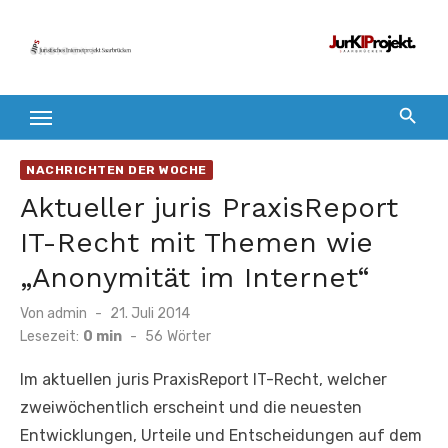
Zum
Inhalt
springen
NACHRICHTEN DER WOCHE
Aktueller juris PraxisReport
IT-Recht mit Themen wie
„Anonymität im Internet“
Veröffentlicht
Von
admin
21. Juli 2014
am
Lesezeit:
0 min
-
56
Wörter
Im aktuellen juris PraxisReport IT-Recht, welcher
zweiwöchentlich erscheint und die neuesten
Entwicklungen, Urteile und Entscheidungen auf dem