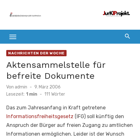
Zum
Inhalt
springen
NACHRICHTEN DER WOCHE
Aktensammelstelle für
befreite Dokumente
Veröffentlicht
Von
admin
9. März 2006
am
Lesezeit:
1 min
-
111
Wörter
Das zum Jahresanfang in Kraft getretene
Informationsfreiheitsgesetz
(IFG) soll künftig den
Anspruch der Bürger auf freien Zugang zu amtlichen
Informationen ermöglichen. Leider ist der Wunsch