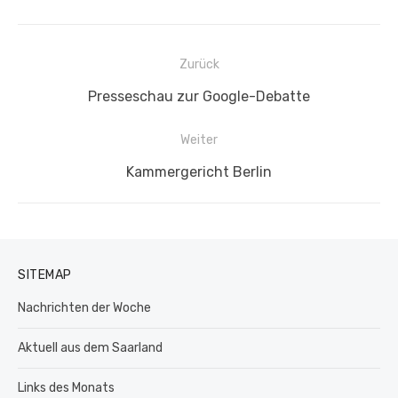
Beitragsnavigation
Zurück
Vorheriger
Presseschau zur Google-Debatte
Beitrag:
Weiter
Nächster
Kammergericht Berlin
Beitrag:
SITEMAP
Nachrichten der Woche
Aktuell aus dem Saarland
Links des Monats