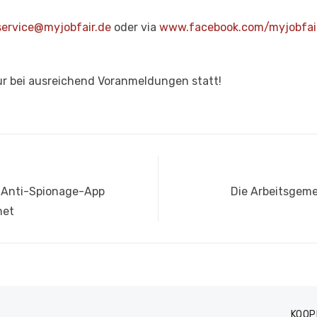
service@myjobfair.de
oder via
www.facebook.com/myjobfai
ur bei ausreichend Voranmeldungen statt!
Nächster
r Anti-Spionage-App
Die Arbeitsgeme
Beitrag:
net
KOOP