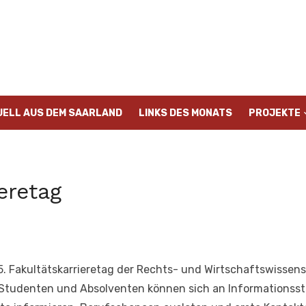
UELL AUS DEM SAARLAND
LINKS DES MONATS
PROJEKTE
eretag
5. Fakultätskarrieretag der Rechts- und Wirtschaftswissens
. Studenten und Absolventen können sich an Informationss