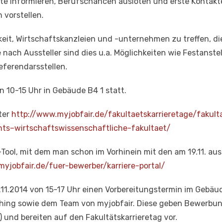
e informieren, Berufschancen ausloten und erste Kontakt
 vorstellen.
keit, Wirtschaftskanzleien und -unternehmen zu treffen, di
e nach Aussteller sind dies u.a. Möglichkeiten wie Festanst
eferendarsstellen.
n 10-15 Uhr in Gebäude B4 1 statt.
ter
http://www.myjobfair.de/fakultaetskarrieretage/fakult
hts–wirtschaftswissenschaftliche-fakultaet/
-Tool, mit dem man schon im Vorhinein mit den am 19.11. a
yjobfair.de/fuer-bewerber/karriere-portal/
11.2014 von 15-17 Uhr einen Vorbereitungstermin im Gebäud
ing sowie dem Team von myjobfair. Diese geben Bewerbung
 und bereiten auf den Fakultätskarrieretag vor.