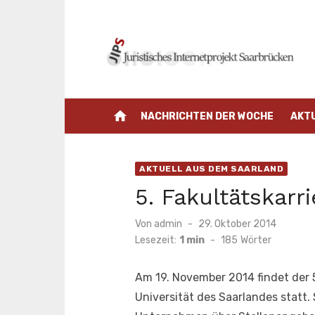
Zum
Inhalt
springen
home
NACHRICHTEN DER WOCHE
AKT
AKTUELL AUS DEM SAARLAND
5. Fakultätskarri
Veröffentlicht
Von
admin
29. Oktober 2014
am
Lesezeit:
1 min
-
185
Wörter
Am 19. November 2014 findet der 
Universität des Saarlandes statt